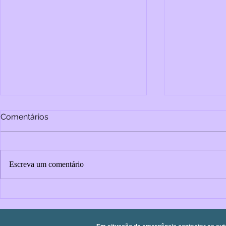
Comentários
Escreva um comentário
As guerras 
Migrar é viver: a importância
da saúde mental na jornada
de pessoas migrantes