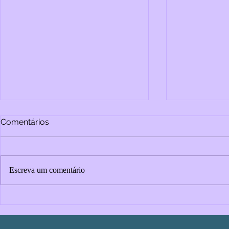
Comentários
Escreva um comentário
As guerras 
Migrar é viver: a importância
da saúde mental na jornada
de pessoas migrantes