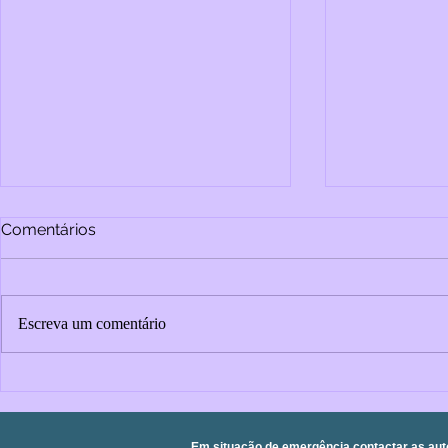
Comentários
Escreva um comentário
As guerras 
Migrar é viver: a importância
da saúde mental na jornada
de pessoas migrantes
Em situação de emergência contactar as aut