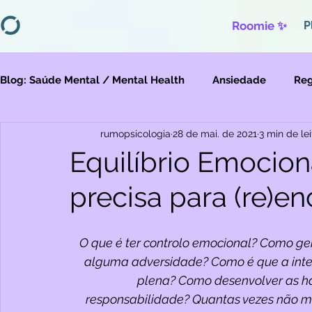
Roomie ✨
P
Blog: Saúde Mental / Mental Health
Ansiedade
Reg
rumopsicologia
28 de mai. de 2021
3 min de lei
Depressão
Migração
Violências
Equilíbrio Emocion
precisa para (re)en
O que é ter controlo emocional? Como ger
alguma adversidade? Como é que a inten
plena? Como desenvolver as ha
responsabilidade? Quantas vezes não m