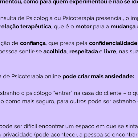
mentou, como para quem experimentou e não se iden
ulta de Psicologia ou Psicoterapia presencial, o imp
relação terapêutica
, que é o 
motor 
para a 
mudança 
; 
ação de 
confiança
, que preza pela 
confidencialidade
 pessoa sentir-se 
acolhida
, 
respeitada 
e 
livre
, nas su
a de Psicoterapia online 
pode criar mais ansiedade:
tranho o psicólogo “entrar” na casa do cliente – o q
do como mais seguro, para outros pode ser estranho 
pode ser difícil encontrar um espaço em que se sinta
m privacidade (pode acontecer, a pessoa só encontrar