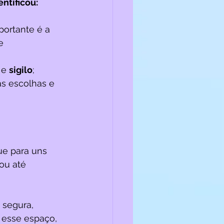
tificou: 
ortante é a 
e 
 
e 
sigilo
;
as escolhas e 
ue para uns 
ou até 
 segura, 
 esse espaço, 