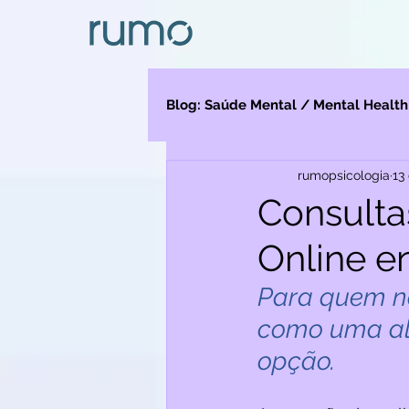
Blog: Saúde Mental / Mental Health
rumopsicologia
13
Depressão
Migração
Consulta
Online e
Para quem nã
como uma alt
opção. 