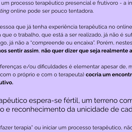
um processo terapêutico presencial e frutívoro - a i
ting 
online pode ser pouco tentadora. 
soa que já tenha experiência terapêutica no online
que o trabalho, que está a ser realizado, já não é suf
ogo, já não a “compreende ou encaixa”. Porém, nest
s sentir assim
, 
não quer dizer que seja realmente a
iferenças e/ou dificuldades é elementar apesar de, m
(com o próprio e com o terapeuta) 
cocria um encontro
tivo.
apêutico espera-se fértil, um terreno c
 e reconhecimento da unicidade de cad
fazer terapia” ou iniciar um processo terapêutico, não