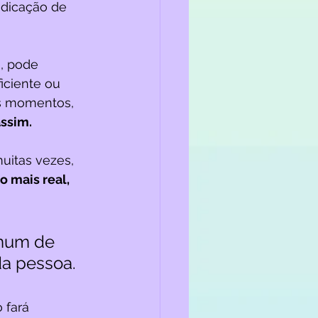
ndicação de 
, pode 
iciente ou 
es momentos, 
ssim. 
uitas vezes, 
 mais real, 
omum de 
a pessoa.
 fará 