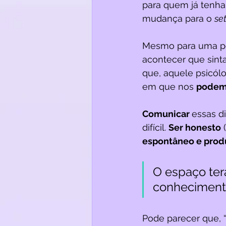
para quem já tenha 
mudança para o 
set
Mesmo para uma pes
acontecer que sinta 
que, aquele psicól
em que nos 
podemo
Comunicar 
essas d
difícil. 
Ser honesto
 
espontâneo e produ
O espaço ter
conhecimento
Pode parecer que, “