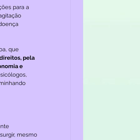
ões para a 
agitação 
doença 
oa, que 
direitos, pela 
onomia e 
sicólogos, 
aminhando 
nte 
 surgir, mesmo 