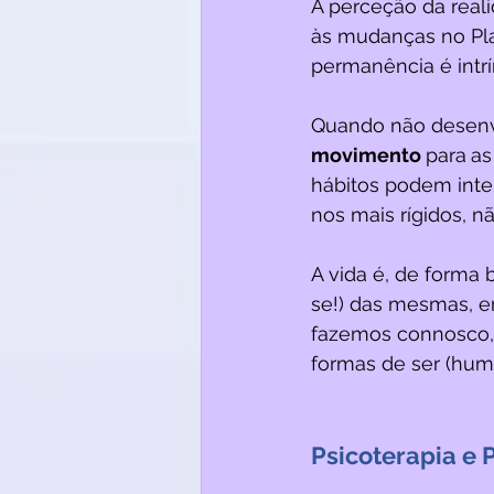
A perceção da real
às mudanças no Pla
permanência é intr
Quando não desenv
movimento 
para
as
hábitos podem inte
nos mais rígidos, n
A vida é, de forma 
se!) das mesmas, 
fazemos connosco,
formas de ser (hum
Psicoterapia e 