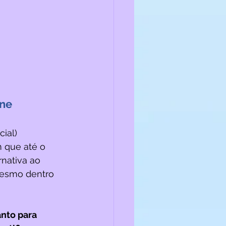
ine
ial) 
 que até o 
nativa ao 
mesmo dentro 
nto para 