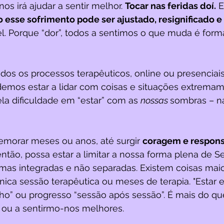
os irá ajudar a sentir melhor. 
Tocar nas feridas doí.
 E
sse sofrimento pode ser ajustado, resignificado e
. Porque “dor”, todos a sentimos o que muda é form
os os processos terapêuticos, online ou presenciais
os estar a lidar com coisas e situações extremame
ela dificuldade em “estar” com as 
nossas 
sombras – n
morar meses ou anos, até surgir 
coragem e respons
então, possa estar a limitar a nossa forma plena de Se
rmas integradas e não separadas. Existem coisas maio
ca sessão terapêutica ou meses de terapia. "Estar e
ho” ou progresso “sessão após sessão”. É mais do qu
ou a sentirmo-nos melhores. 