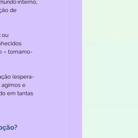
mundo 
interno, 
ção de 
 
ou 
nhecidos 
o – tornamo-
 
ação (espera-
 agimos e 
do em tantas 
opção?