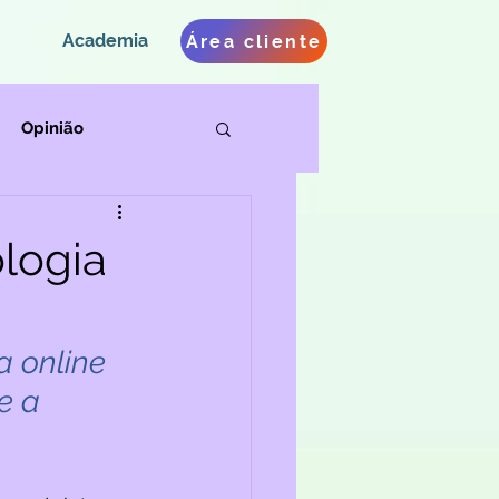
Academia
Área cliente
Opinião
ologia
 online 
e a 