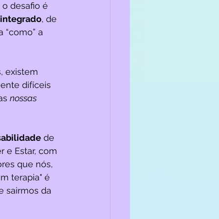
 o desafio é 
 integrado
, de 
a “como” a 
, existem 
nte difíceis 
as 
nossas 
abilidade
 de 
r e Estar, com 
res que nós, 
m terapia" é 
e sairmos da 