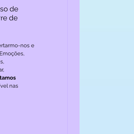
so de 
re de 
ertarmo-nos e 
 Emoções, 
s, 
r, 
stamos 
vel nas 