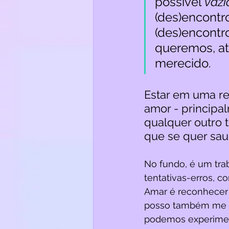
possível 
vazi
(des)encontr
(des)encontro
queremos, até
merecido. 
Estar em uma re
amor - principa
qualquer outro 
que se quer saud
No fundo, é um tra
tentativas-erros, c
Amar é reconhecer 
posso também me (r
podemos experiment