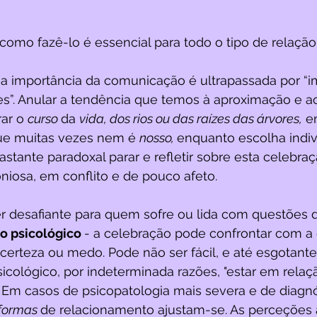
omo fazê-lo é essencial para todo o tipo de relação
 a importância da comunicação é ultrapassada por “i
s”. Anular a tendência que temos à aproximação e ao
ar o 
curso 
da 
vida, dos rios ou das raízes das árvores,
 e
ue muitas vezes nem é 
nosso, 
enquanto escolha indiv
astante paradoxal parar e refletir sobre esta celebr
iosa, em conflito e de pouco afeto.
r desafiante para quem sofre ou lida com questões 
o psicológico 
- a celebração pode confrontar com a 
incerteza ou medo. Pode não ser fácil, e até esgotan
icológico, por indeterminada razões, "estar em relaç
a. Em casos de psicopatologia mais severa e de diagn
formas 
de relacionamento ajustam-se. As perceções 