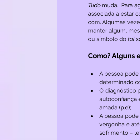
Tudo 
muda.  Para ag
associada a estar 
com. Algumas vezes
manter algum, mesm
ou símbolo do 
tal 
s
Como? Alguns 
A pessoa pode 
determinado c
O diagnóstico p
autoconfiança e
amada (p.e);
A pessoa pode 
vergonha e até
sofrimento – l