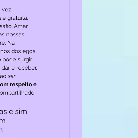
 vez 
e gratuita. 
afio. Amar 
as nossas 
re. Na 
nhos dos egos 
pode surgir 
 dar e receber. 
ao 
ser 
com respeito e 
mpartilhado. 
s e sim 
em 
m 