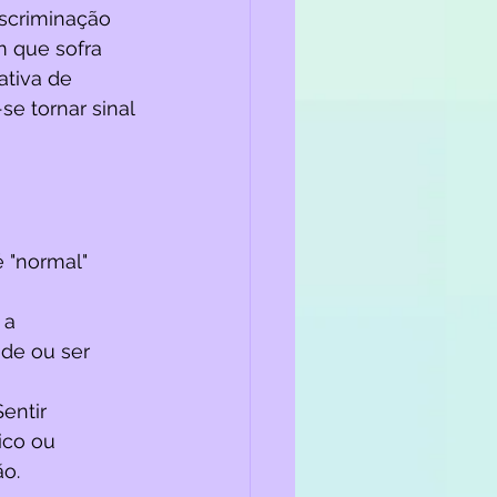
iscriminação 
 que sofra 
tiva de 
e tornar sinal 
 "normal" 
 a 
ade ou ser 
entir 
ico ou 
ão.