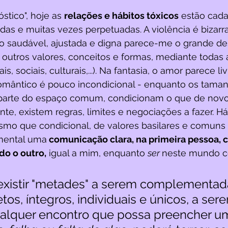
tico", hoje as 
relações e hábitos tóxicos
 estão cada
as e muitas vezes perpetuadas. A violência é bizarra 
ão saudável, ajustada e digna parece-me o grande des
outros valores, conceitos e formas, mediante todas 
is, sociais, culturais,...). Na fantasia, o amor parece liv
romântico é pouco incondicional - enquanto os tama
parte do espaço comum, condicionam o que de novo 
nte, existem regras, limites e negociações a fazer. Há
mo que condicional, de valores basilares e comuns 
mental uma
 comunicação clara, na primeira pessoa, 
do o outro,
 igual a mim, enquanto 
ser 
neste mundo co
istir "metades" a serem complementada
os, íntegros, individuais e únicos, a ser
alquer encontro que possa preencher u