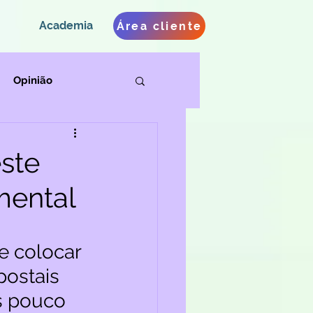
Academia
Área cliente
Opinião
este
mental
e colocar 
postais 
s pouco 