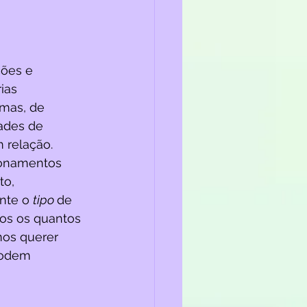
ções e 
ias 
rmas, de 
dades de 
 relação. 
ionamentos 
to, 
nte o 
tipo 
de 
tos os quantos 
mos querer 
 podem 