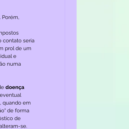
. Porém, 
mpostos 
 contato seria 
m prol de um 
idual e 
ação numa 
de 
doença 
eventual 
te, quando em 
ão" de forma 
óstico de 
alteram-se. 