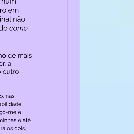
e num 
tro em 
inal não 
do 
como 
ho de mais 
r, a 
outro - 
o, nas 
bilidade. 
eço-me e 
minhas e até 
a os dois, 