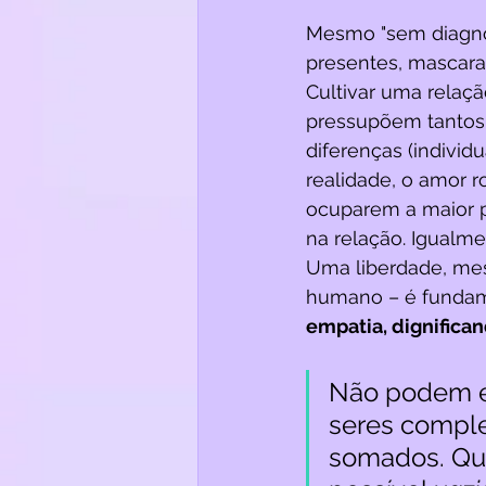
Mesmo "sem diagnós
presentes, mascarad
Cultivar uma relaç
pressupõem tantos 
diferenças (individua
realidade, o amor 
ocuparem a maior 
na relação. Igualme
Uma liberdade, mes
humano – é funda
empatia, dignifican
Não podem ex
seres complet
somados. Qu