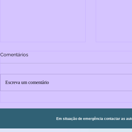
Comentários
Escreva um comentário
As guerras 
Migrar é viver: a importância
da saúde mental na jornada
de pessoas migrantes
Em situação de emergência contactar as aut