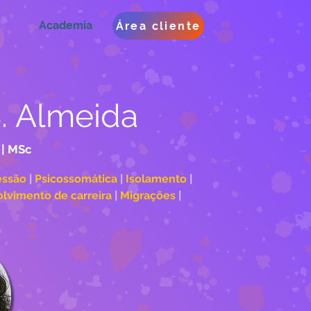
Academia
Área cliente
S. Almeida
 | MSc
ssão 
| 
Psicossomática
 | 
Isolamento 
| 
lvimento de carreira
 | 
Migrações 
| 