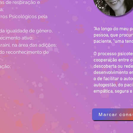
s de respiração e 
a;
os Psicológicos pela 
"Ao longo do meu pe
da igualdade de gênero, 
pessoa, que procura
cimento ativo;
paciente, "uma tend
raini, na área das adições;
 do reconhecimento de 
O processo psicote
cooperação entre o
ação;
descoberta ou rede
desenvolvimento em
o de facilitar o a
autogestão, do pac
empática, segura e 
Marcar cons