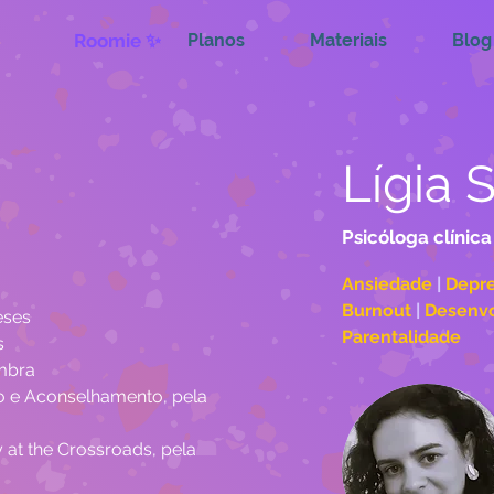
Roomie ✨
Planos
Materiais
Blog
Lígia 
Psicóloga clínica
Ansiedade 
| 
Depre
Burnout 
| 
Desenvo
eses
Parentalidade
s
imbra
 e Aconselhamento, pela 
t the Crossroads, pela 