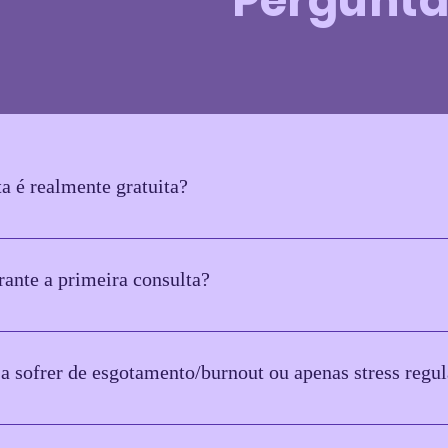
Pergunta
ta é realmente gratuita?
tion is completely free and without obligation. It’s an opportunity fo
rante a primeira consulta?
s discutir os seus sintomas, experiências e quaisquer desafios específ
r sobre a nossa abordagem e técnicas.
 a sofrer de esgotamento/burnout ou apenas stress regul
sistent fatigue, detachment, and a loss of motivation that doesn’t imp