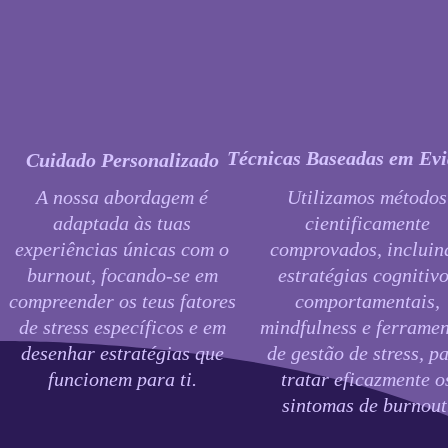
Técnicas Baseadas em Evi
Cuidado Personalizado
A nossa abordagem é
Utilizamos métodos
adaptada às tuas
cientificamente
experiências únicas com o
comprovados, incluin
burnout, focando-se em
estratégias cognitivo
compreender os teus fatores
comportamentais,
de stress específicos e em
mindfulness e ferrame
desenhar estratégias que
de gestão de stress, p
funcionem para ti.
tratar eficazmente o
sintomas de burnout