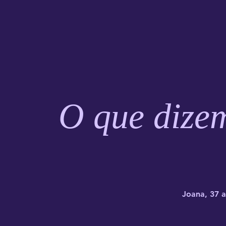
O que dizem
Joana, 37 a