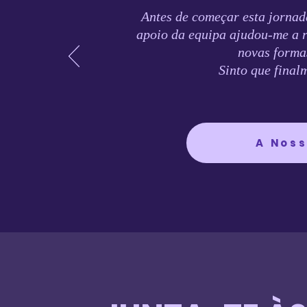
Antes de começar esta jornad
apoio da equipa ajudou-me a 
novas formas
Sinto que final
A Nos