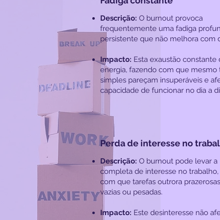
Fadiga constante
Descrição:
O burnout provoca
frequentemente uma fadiga profu
persistente que não melhora com 
Impacto:
Esta exaustão constante 
energia, fazendo com que mesmo t
simples pareçam insuperáveis e af
capacidade de funcionar no dia a di
Perda de interesse no traba
Descrição:
O burnout pode levar a
completa de interesse no trabalho,
com que tarefas outrora prazerosa
vazias ou pesadas.
Impacto:
Este desinteresse não af