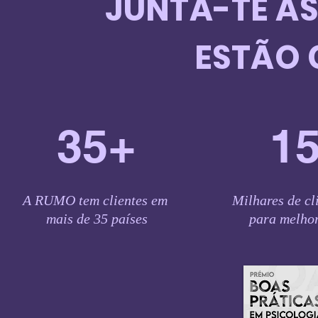
JUNTA-TE ÀS
ESTÃO
35+
1
A RUMO tem clientes em
Milhares de c
mais de
35 países
para melhor