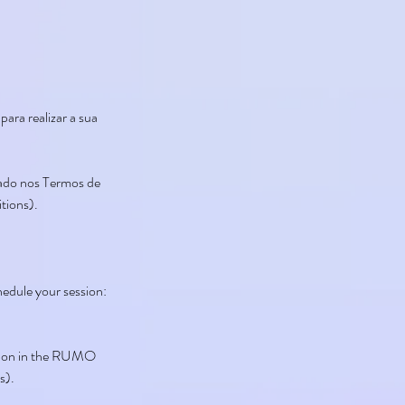
ara realizar a sua
dado nos Termos de
tions).
hedule your session:
 upon in the RUMO
s).