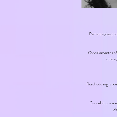
Remarcações poder
Cancelamentos são
utiliz
Rescheduling is pos
Cancellations ar
pl