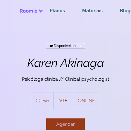
Roomie ✨
Planos
Materiais
Blog
Disponível online
Karen Akinaga
Psicóloga clínica // Clinical psychologist
60
euros
50 min
5
60 €
ONLINE
0
m
i
Agendar
n