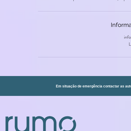
Inform
inf
L
Em situação de emergência contactar as aut