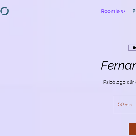
Roomie ✨
P
Ferna
Psicólogo clíni
50 min
5
0
m
i
n