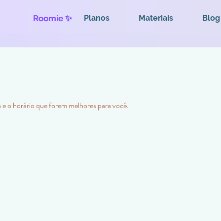
Roomie ✨
Planos
Materiais
Blog
a e o horário que forem melhores para você.