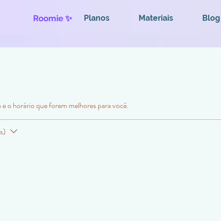
Roomie ✨
Planos
Materiais
Blog
a e o horário que forem melhores para você.
s)