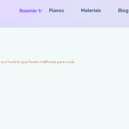
Roomie ✨
Planos
Materiais
Blog
a e o horário que forem melhores para você.